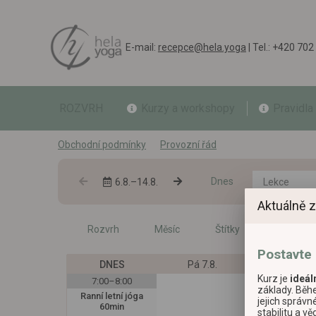
E-mail:
recepce@hela.yoga
| Tel.: +420
702
ROZVRH
Kurzy a workshopy
Pravidla
Obchodní podmínky
Provozní řád
Dnes
6.8.–14.8.
Lekce
Aktuálně z
Rozvrh
Měsíc
Štítky
Postavte
DNES
Pá 7.8.
So 8.8.
Kurz je
ideáln
7:00–8:00
základy. Běh
Ranní letní jóga
jejich správ
60min
stabilitu a v