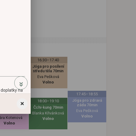
16:30–17:40
16:30–17:40
óga L1 70min
Jóga pro posílení
středu těla 70min
tina Urbanová
Eva Pešková
Volno
Volno
é doplatky na
17:45–18:55
Jóga pro zdravá
18:00–19:10
18:00–19:10
záda 70min
lates: Pohyb &
Čchi-kung 70min
Eva Pešková
Stabilita
Blanka Křivánková
Volno
ára Kotenová
Volno
Volno