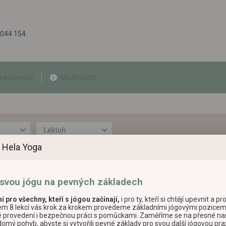
 044 154
 rezervací
Multisport
Lektoři
 Hela Yoga
 svou jógu na pevných základech
Ne 9.8.
Po 10.8.
Út 11.8.
í pro všechny, kteří s jógou začínají,
i pro ty, kteří si chtějí upevnit a pro
7:00–8:00
em 8 lekcí vás krok za krokem provedeme základními jógovými pozicemi
Ranní letní jóga
7:15–8:15
né provedení i bezpečnou práci s pomůckami. Zaměříme se na přesné nas
60min
Ranní letní jóga
Ra
ědomý pohyb, abyste si vytvořili pevné základy pro svou další jógovou prax