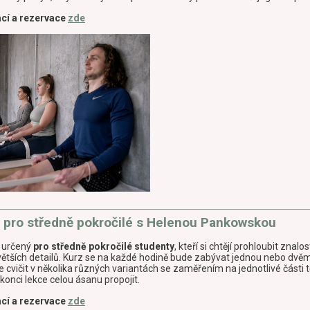
Václav Holenda
60min
Volno
ací a rezervace
zde
Barbora Štefanová
Ver
Volno
min
rová
y pro středně pokročilé s Helenou Pankowskou
e určený
pro středně pokročilé studenty
, kteří si chtějí prohloubit znalo
o větších detailů. Kurz se na každé hodině bude zabývat jednou nebo dv
 cvičit v několika různých variantách se zaměřením na jednotlivé části 
konci lekce celou ásanu propojit.
ací a rezervace
zde