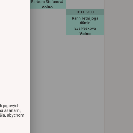
Barbora Štefanová
60min
Volno
onika Šmejcká
8:00–9:00
Volno
Ranní letní jóga
60min
Eva Pešková
Volno
sti jógových
ěma ásanami,
těla, abychom