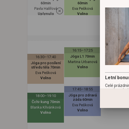
60min
60min
Pavla Halířová
Eva Pešková
Uplynulo
Volno
16:15–17:25
Jóga L1 70min
16:30–17:40
Martina Urbanová
Jóga pro posílení
Volno
středu těla 70min
Eva Pešková
Letní bonus
Volno
Celé prázdnin
17:45–18:55
ranní a poled
Jóga pro zdravá
18:00–19:10
záda 60min
Čchi-kung 70min
Eva Pešková
Blanka Křivánková
Volno
Volno