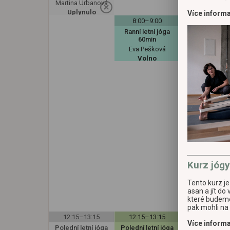
Martina Urbanová
Uplynulo
Více inform
8:00–9:00
Ranní letní jóga
60min
Eva Pešková
Volno
9:30–10:40
Core yoga 70
Veronika Mülle
Volno
Kurz jóg
Tento kurz j
asan a jít d
které budeme
pak mohli na 
12:15–13:15
12:15–13:15
Více inform
Polední letní jóga
Polední letní jóga